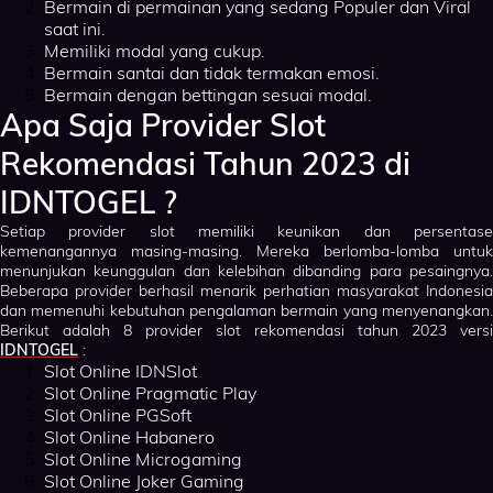
Bermain di permainan yang sedang Populer dan Viral
saat ini.
Memiliki modal yang cukup.
Bermain santai dan tidak termakan emosi.
Bermain dengan bettingan sesuai modal.
Apa Saja Provider Slot
Rekomendasi Tahun 2023 di
IDNTOGEL ?
Setiap provider slot memiliki keunikan dan persentase
kemenangannya masing-masing. Mereka berlomba-lomba untuk
menunjukan keunggulan dan kelebihan dibanding para pesaingnya.
Beberapa provider berhasil menarik perhatian masyarakat Indonesia
dan memenuhi kebutuhan pengalaman bermain yang menyenangkan.
Berikut adalah 8 provider slot rekomendasi tahun 2023 versi
IDNTOGEL
:
Slot Online IDNSlot
Slot Online Pragmatic Play
Slot Online PGSoft
Slot Online Habanero
Slot Online Microgaming
Slot Online Joker Gaming