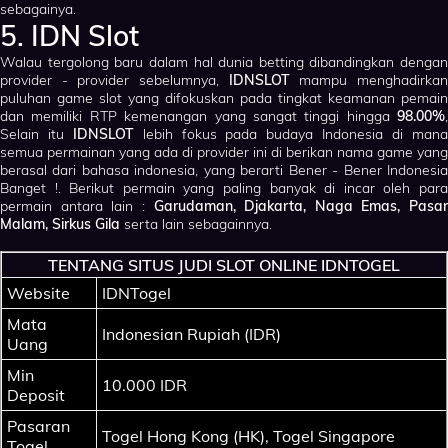
sebagainya.
5. IDN Slot
Walau tergolong baru dalam hal dunia betting dibandingkan dengan
provider - provider sebelumnya,
IDNSLOT
mampu menghadirka
puluhan game slot yang difokuskan pada tingkat keamanan pemain
dan memiliki RTP kemenangan yang sangat tinggi hingga
98.00%
,
Selain itu
IDNSLOT
lebih fokus pada budaya Indonesia di man
semua permainan yang ada di provider ini di berikan nama game yang
berasal dari bahasa indonesia, yang berarti Bener - Bener Indonesia
Banget !. Berikut permain yang paling banyak di incar oleh para
permain antara lain :
Garudaman, Djakarta, Naga Emas, Pasar
Malam, Sirkus Gila
serta lain sebagainnya.
TENTANG SITUS JUDI SLOT ONLINE IDNTOGEL
Website
IDNTogel
Mata
Indonesian Rupiah (IDR)
Uang
Min
10.000 IDR
Deposit
Pasaran
Togel Hong Kong (HK), Togel Singapore
Togel