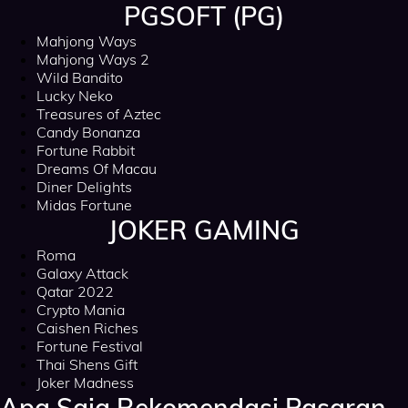
PGSOFT (PG)
Mahjong Ways
Mahjong Ways 2
Wild Bandito
Lucky Neko
Treasures of Aztec
Candy Bonanza
Fortune Rabbit
Dreams Of Macau
Diner Delights
Midas Fortune
JOKER GAMING
Roma
Galaxy Attack
Qatar 2022
Crypto Mania
Caishen Riches
Fortune Festival
Thai Shens Gift
Joker Madness
Apa Saja Rekomendasi Pasaran