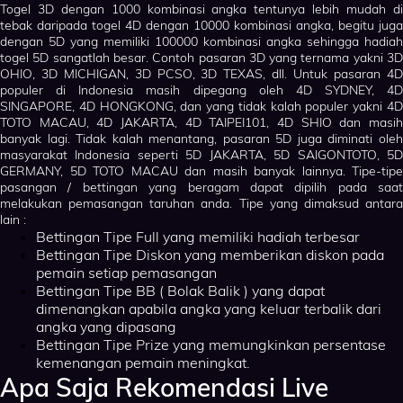
Togel 3D dengan 1000 kombinasi angka tentunya lebih mudah di
tebak daripada togel 4D dengan 10000 kombinasi angka, begitu juga
dengan 5D yang memiliki 100000 kombinasi angka sehingga hadiah
togel 5D sangatlah besar. Contoh pasaran 3D yang ternama yakni 3D
OHIO, 3D MICHIGAN, 3D PCSO, 3D TEXAS, dll. Untuk pasaran 4D
populer di Indonesia masih dipegang oleh 4D SYDNEY, 4D
SINGAPORE, 4D HONGKONG, dan yang tidak kalah populer yakni 4D
TOTO MACAU, 4D JAKARTA, 4D TAIPEI101, 4D SHIO dan masih
banyak lagi. Tidak kalah menantang, pasaran 5D juga diminati oleh
masyarakat Indonesia seperti 5D JAKARTA, 5D SAIGONTOTO, 5D
GERMANY, 5D TOTO MACAU dan masih banyak lainnya. Tipe-tipe
pasangan / bettingan yang beragam dapat dipilih pada saat
melakukan pemasangan taruhan anda. Tipe yang dimaksud antara
lain :
Bettingan Tipe Full yang memiliki hadiah terbesar
Bettingan Tipe Diskon yang memberikan diskon pada
pemain setiap pemasangan
Bettingan Tipe BB ( Bolak Balik ) yang dapat
dimenangkan apabila angka yang keluar terbalik dari
angka yang dipasang
Bettingan Tipe Prize yang memungkinkan persentase
kemenangan pemain meningkat.
Apa Saja Rekomendasi Live