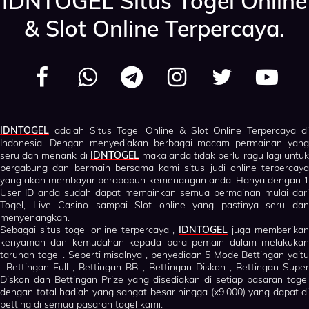
IDNTOGEL Situs Togel Online
& Slot Online Terpercaya.
IDNTOGEL
adalah Situs Togel Online & Slot Online Terpercaya di
Indonesia. Dengan menyediakan berbagai macam permainan yang
seru dan menarik di
IDNTOGEL
maka anda tidak perlu ragu lagi untu
bergabung dan bermain bersama kami situs judi online terpercaya
yang akan membayar berapapun kemenangan anda. Hanya dengan 1
User ID anda sudah dapat memainkan semua permainan mulai dari
Togel, Live Casino sampai Slot online yang pastinya seru dan
menyenangkan.
Sebagai situs togel online terpercaya ,
IDNTOGEL
juga memberikan
kenyaman dan kemudahan kepada para pemain dalam melakukan
taruhan togel . Seperti misalnya , penyediaan 5 Mode Bettingan yaitu
: Bettingan Full , Bettingan BB , Bettingan Diskon , Bettingan Super
Diskon dan Bettingan Prize yang disediakan di setiap pasaran togel
dengan total hadiah yang sangat besar hingga (x9.000) yang dapat di
betting di semua pasaran togel kami.