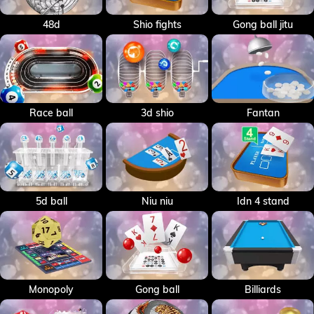
48d
Shio fights
Gong ball jitu
Race ball
3d shio
Fantan
5d ball
Niu niu
Idn 4 stand
Monopoly
Gong ball
Billiards