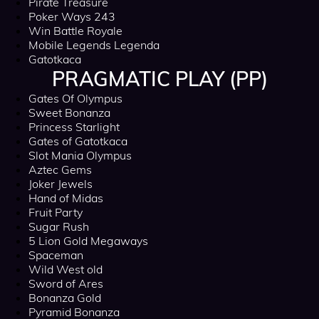
Pirate Treasure
Poker Ways 243
Win Battle Royale
Mobile Legends Legenda
Gatotkaca
PRAGMATIC PLAY (PP)
Gates Of Olympus
Sweet Bonanza
Princess Starlight
Gates of Gatotkaca
Slot Mania Olympus
Aztec Gems
Joker Jewels
Hand of Midas
Fruit Party
Sugar Rush
5 Lion Gold Megaways
Spaceman
Wild West old
Sword of Ares
Bonanza Gold
Pyramid Bonanza